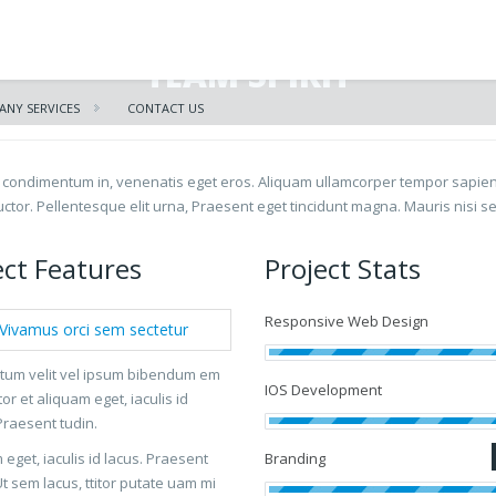
TEAM SPIRIT
NY SERVICES
CONTACT US
 condimentum in, venenatis eget eros. Aliquam ullamcorper tempor sapien ve
auctor. Pellentesque elit urna, Praesent eget tincidunt magna. Mauris nisi 
ect Features
Project Stats
Responsive Web Design
Vivamus orci sem sectetur
tum velit vel ipsum bibendum em
IOS Development
itor et aliquam eget, iaculis id
Praesent tudin.
eget, iaculis id lacus. Praesent
Branding
Ut sem lacus, ttitor putate uam mi