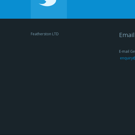
Email
Featherston LTD
E-mail Ge
enquiry@