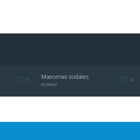
Maecenas sodales
41
28
BUSINESS