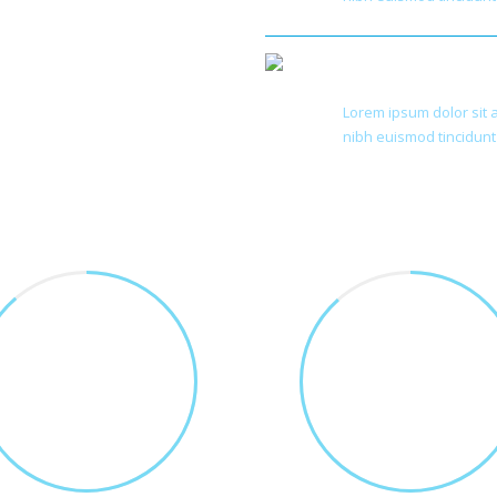
Global Deve
Lorem ipsum dolor sit 
nibh euismod tincidunt
214
87
PROJECTS COMPLETED
HAPPY CLIENTS