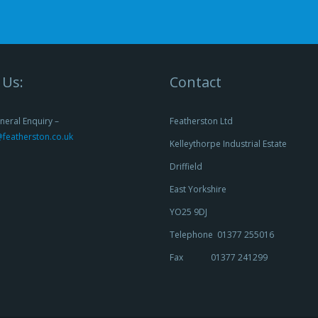
 Us:
Contact
neral Enquiry –
Featherston Ltd
featherston.co.uk
Kelleythorpe Industrial Estate
Driffield
East Yorkshire
YO25 9DJ
Telephone 01377 255016
Fax 01377 241299