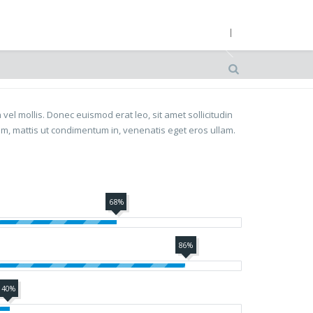
l mollis. Donec euismod erat leo, sit amet sollicitudin
sem, mattis ut condimentum in, venenatis eget eros ullam.
68%
86%
40%