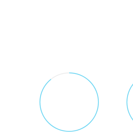
75
AWARDS WON