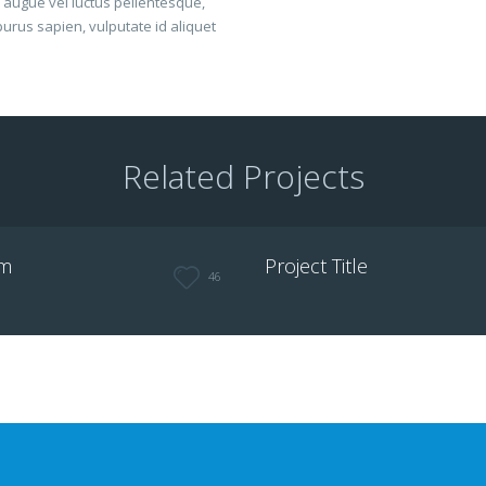
 augue vel luctus pellentesque,
purus sapien, vulputate id aliquet
Related Projects
em
Project Title
46