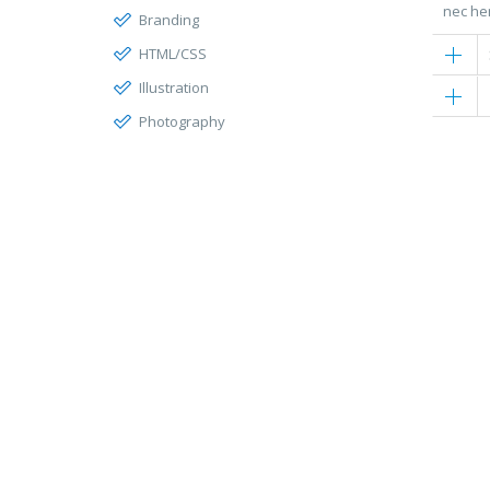
nec hen
Branding
HTML/CSS
Illustration
Photography