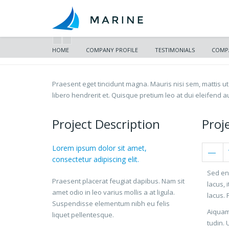
HOME
COMPANY PROFILE
TESTIMONIALS
COMPA
Praesent eget tincidunt magna. Mauris nisi sem, mattis ut
libero hendrerit et. Quisque pretium leo at dui eleifend 
Project Description
Proj
Lorem ipsum dolor sit amet,
consectetur adipiscing elit.
Sed en
Praesent placerat feugiat dapibus. Nam sit
lacus, 
amet odio in leo varius mollis a at ligula.
lacus. 
Suspendisse elementum nibh eu felis
Aiquam 
liquet pellentesque.
tudin. 