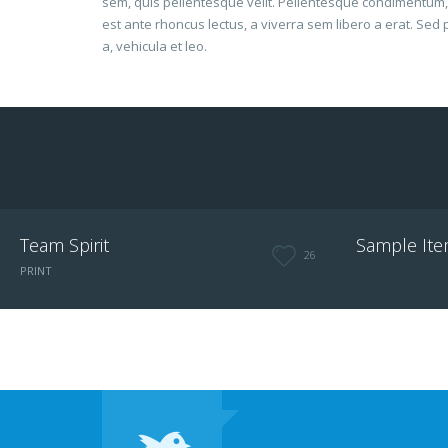
sem, quis pellentesque velit. Pellentesque condimentum,
est ante rhoncus lectus, a viverra sem libero a erat. Sed 
a, vehicula et leo.
Team Spirit
Sample It
26
PRINT