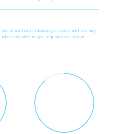
lopement
amet, consectetuer adipiscing elit, sed diam nonummy
 ut laoreet dolore magna aliquam erat volutpat
315
CUPS OF COFFE