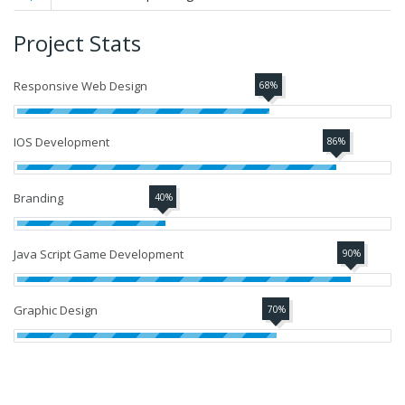
Project Stats
Responsive Web Design
68%
IOS Development
86%
Branding
40%
Java Script Game Development
90%
Graphic Design
70%