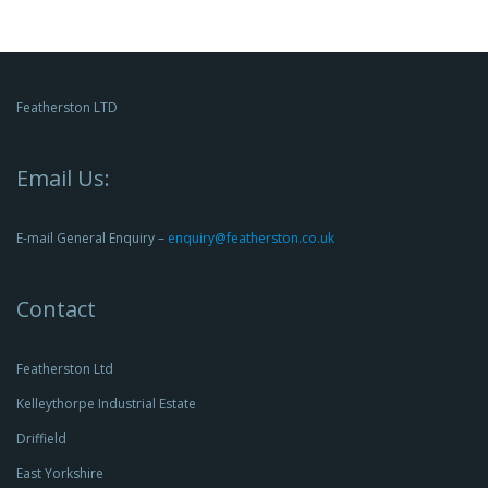
Featherston LTD
Email Us:
E-mail General Enquiry –
enquiry@featherston.co.uk
Contact
Featherston Ltd
Kelleythorpe Industrial Estate
Driffield
East Yorkshire